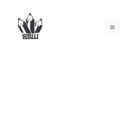
컨
텐
츠
로
메
건
너
뉴
뛰
기