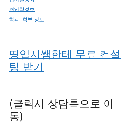
편입학정보
학과, 학부 정보
띵입시쌤한테 무료 컨설
팅 받기
(클릭시 상담톡으로 이
동)