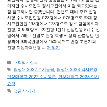
이지만 수시모집과 정시모집에서 미달 되고있다는
점 참고하시면 좋겠습니다. 전년도 대비 주요 변경
사항 수시모집인원 923명에서 975명으로 확대 정
시모집인원 198명에서 178명으로 감소 담임목회자
전형, 미래역량우수자전형 1단계 선발인원 5배수 선
발에서 7배수 선발로 변경 학생부 성적 산출방법 변
경되어 9과목반영에서 15과목으로 변경 고른기회
전형 지원자격변경 …
더 읽기
카
대학입시정보
테
태
협성대 2022 수시등급
,
협성대 2023 입시요강
,
고
그
협성대학교 2022 수시등급
,
협성대학교 2023 입시
리
요강
댓글 남기기