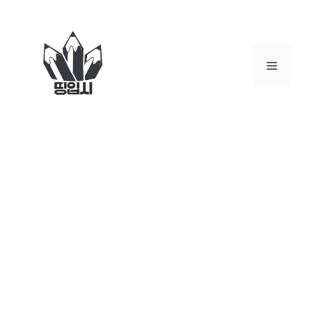
컨
텐
츠
로
메
건
너
뉴
뛰
기