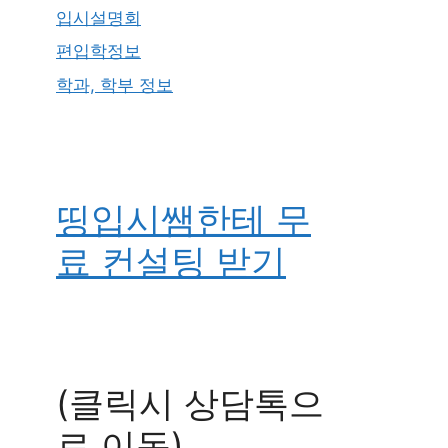
입시설명회
편입학정보
학과, 학부 정보
띵입시쌤한테 무
료 컨설팅 받기
(클릭시 상담톡으
로 이동)