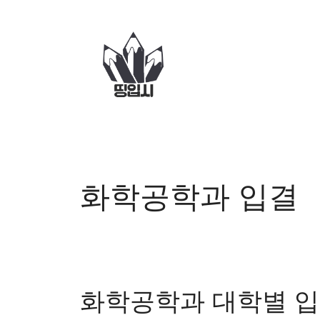
컨
텐
츠
로
건
너
뛰
기
화학공학과 입결
화학공학과 대학별 입