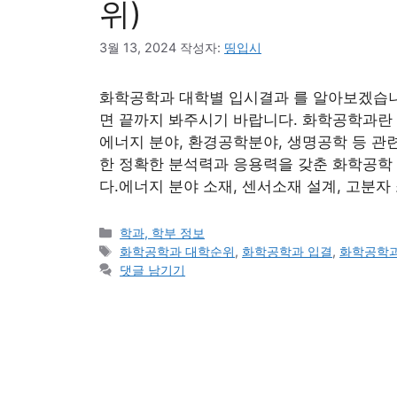
위)
3월 13, 2024
작성자:
띵입시
화학공학과 대학별 입시결과 를 알아보겠습니
면 끝까지 봐주시기 바랍니다. 화학공학과란
에너지 분야, 환경공학분야, 생명공학 등 관
한 정확한 분석력과 응용력을 갖춘 화학공학
다.에너지 분야 소재, 센서소재 설계, 고분자 
카
학과, 학부 정보
테
태
화학공학과 대학순위
,
화학공학과 입결
,
화학공학과
고
그
댓글 남기기
리