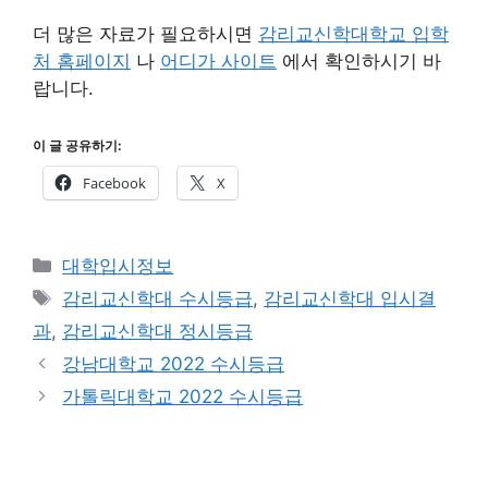
더 많은 자료가 필요하시면
감리교신학대학교 입학
처 홈페이지
나
어디가 사이트
에서 확인하시기 바
랍니다.
이 글 공유하기:
Facebook
X
카
대학입시정보
테
태
감리교신학대 수시등급
,
감리교신학대 입시결
고
그
과
,
감리교신학대 정시등급
리
강남대학교 2022 수시등급
가톨릭대학교 2022 수시등급