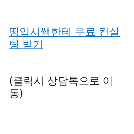
띵입시쌤한테 무료 컨설
팅 받기
(클릭시 상담톡으로 이
동)