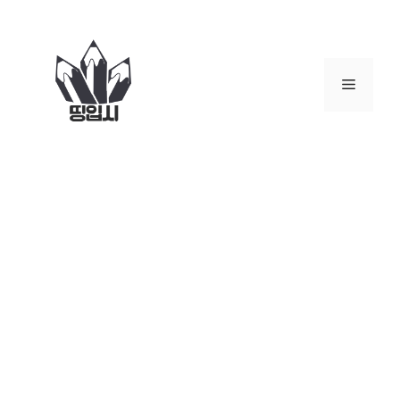
컨
텐
츠
로
메
건
너
뉴
뛰
기