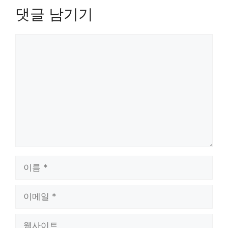
댓글 남기기
댓
글
이
름
이
메
일
웹