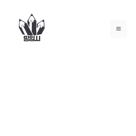
컨
텐
츠
로
메
건
너
뉴
뛰
기