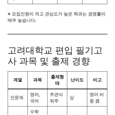
※ 모집인원이 적고 관심도가 높은 학과는 경쟁률이
매우 높습니다.
고려대학교 편입 필기고
사 과목 및 출제 경향
출제형
계열
과목
난이도
비고
태
영어,
주관식
영어 비
인문계
상
국어
위주
중 큼
수학