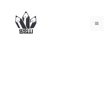
컨
텐
츠
로
메
건
너
뉴
뛰
기