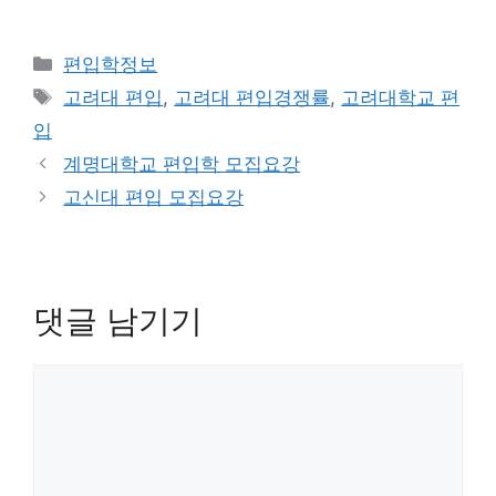
카
편입학정보
테
태
고려대 편입
,
고려대 편입경쟁률
,
고려대학교 편
고
그
입
리
계명대학교 편입학 모집요강
고신대 편입 모집요강
댓글 남기기
댓
글