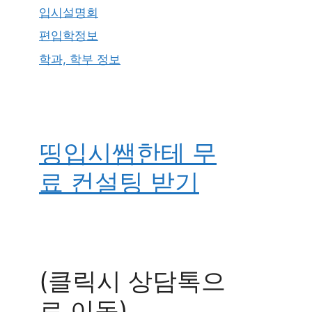
입시설명회
편입학정보
학과, 학부 정보
띵입시쌤한테 무
료 컨설팅 받기
(클릭시 상담톡으
로 이동)