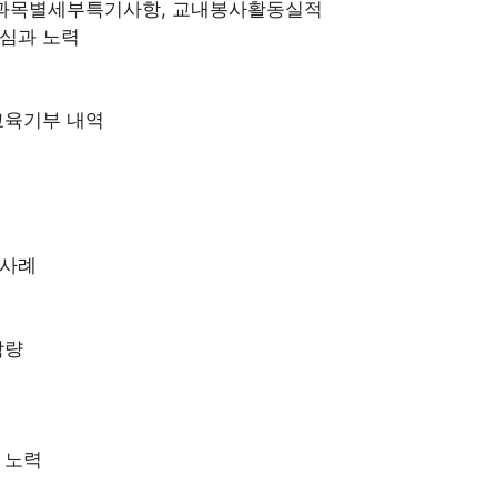
, 과목별세부특기사항, 교내봉사활동실적
심과 노력
교육기부 내역
천사례
함량
 노력