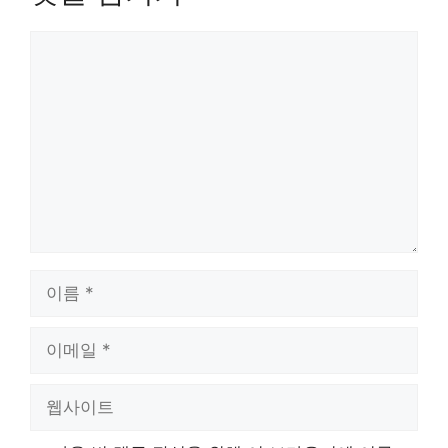
댓
글
이
름
이
메
일
웹
사
이