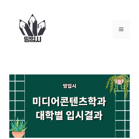
컨
텐
츠
로
메
건
너
뉴
뛰
기