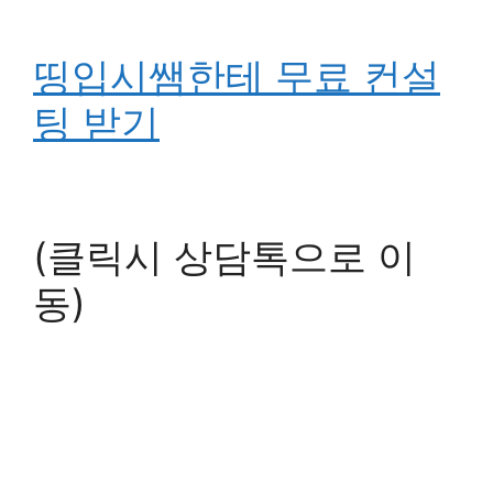
띵입시쌤한테 무료 컨설
팅 받기
(클릭시 상담톡으로 이
동)