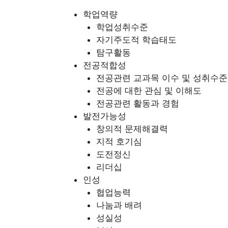
학업역량
학업성취수준
자기주도적 학습태도
탐구활동
전공적합성
전공관련 교과목 이수 및 성취수준
전공에 대한 관심 및 이해도
전공관련 활동과 경험
발전가능성
창의적 문제해결력
지적 호기심
도전정신
리더십
인성
협업능력
나눔과 배려
성실성