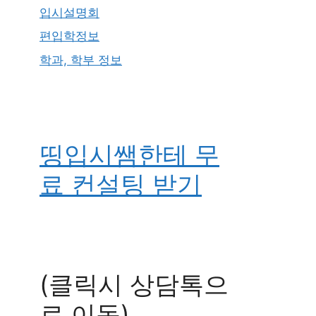
입시설명회
편입학정보
학과, 학부 정보
띵입시쌤한테 무
료 컨설팅 받기
(클릭시 상담톡으
로 이동)