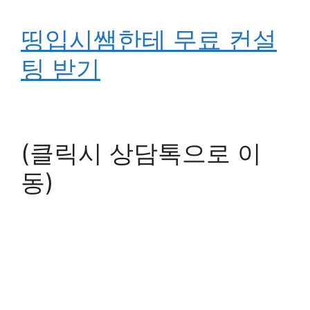
띵입시쌤한테 무료 컨설
팅 받기
(클릭시 상담톡으로 이
동)