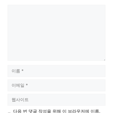
댓
글
이
름
이
메
일
웹
사
이
다음 번 댓글 작성을 위해 이 브라우저에 이름,