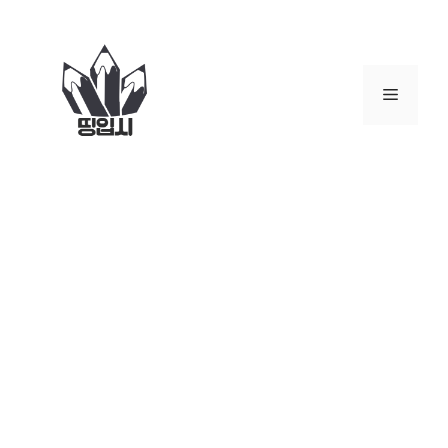
컨
텐
츠
로
메
건
너
뉴
뛰
기