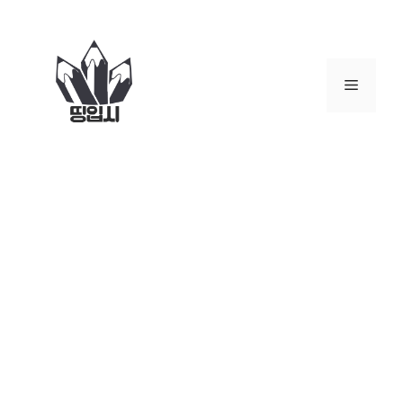
컨
텐
츠
로
메
건
너
뉴
뛰
기