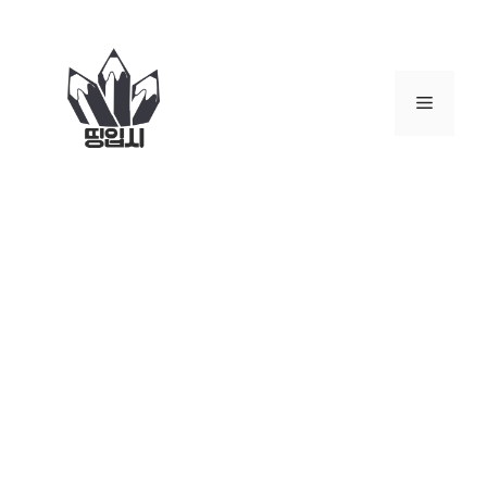
컨
텐
츠
로
메
건
너
뉴
뛰
기