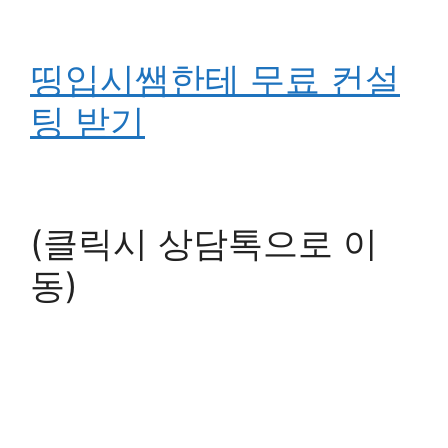
띵입시쌤한테 무료 컨설
팅 받기
(클릭시 상담톡으로 이
동)