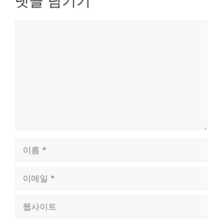
댓글 남기기
댓
글
이
름
이
메
일
웹
사