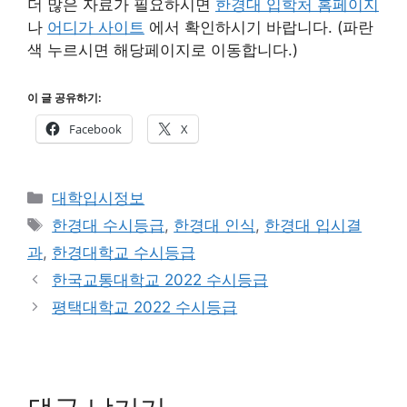
더 많은 자료가 필요하시면
한경대 입학처 홈페이지
나
어디가 사이트
에서 확인하시기 바랍니다. (파란
색 누르시면 해당페이지로 이동합니다.)
이 글 공유하기:
Facebook
X
카
대학입시정보
테
태
한경대 수시등급
,
한경대 인식
,
한경대 입시결
고
그
과
,
한경대학교 수시등급
리
한국교통대학교 2022 수시등급
평택대학교 2022 수시등급