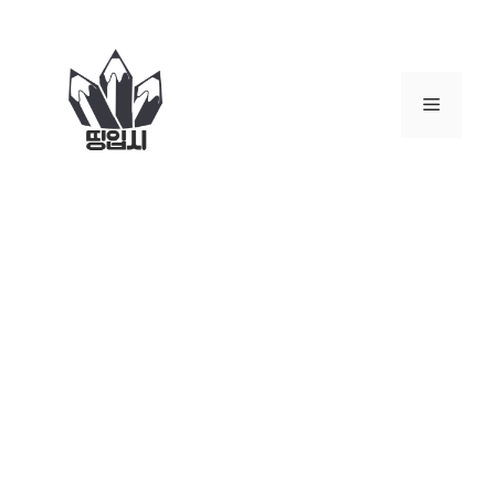
컨
텐
츠
로
메
건
너
뉴
뛰
기