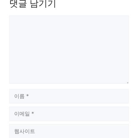
댓글 남기기
댓
글
이
름
이
메
일
웹
사