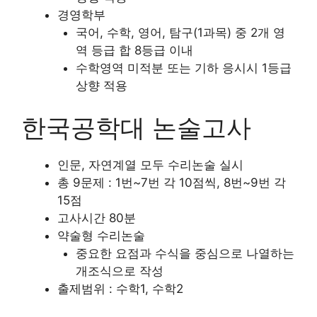
경영학부
국어, 수학, 영어, 탐구(1과목) 중 2개 영
역 등급 합 8등급 이내
수학영역 미적분 또는 기하 응시시 1등급
상향 적용
한국공학대 논술고사
인문, 자연계열 모두 수리논술 실시
총 9문제 : 1번~7번 각 10점씩, 8번~9번 각
15점
고사시간 80분
약술형 수리논술
중요한 요점과 수식을 중심으로 나열하는
개조식으로 작성
출제범위 : 수학1, 수학2