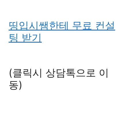
띵입시쌤한테 무료 컨설
팅 받기
(클릭시 상담톡으로 이
동)